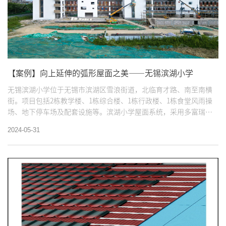
【案例】向上延伸的弧形屋面之美——无锡滨湖小学
无锡滨湖小学位于无锡市滨湖区雪浪街道，北临育才路、南至南横
街。项目包括2栋教学楼、1栋综合楼、1栋行政楼、1栋食堂风雨操
场、地下停车场及配套设施等。滨湖小学屋面系统，采用多富瑞幻
彩波形沥青瓦施工。
2024-05-31