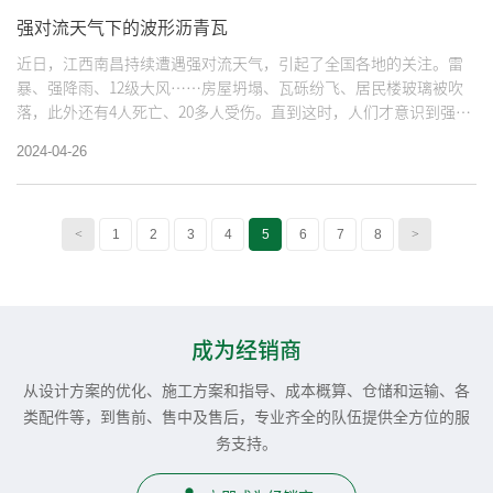
强对流天气下的波形沥青瓦
近日，江西南昌持续遭遇强对流天气，引起了全国各地的关注。雷
暴、强降雨、12级大风……房屋坍塌、瓦砾纷飞、居民楼玻璃被吹
落，此外还有4人死亡、20多人受伤。直到这时，人们才意识到强对
流天气究竟有多么可怕。
2024-04-26
<
1
2
3
4
5
6
7
8
>
成为经销商
从设计方案的优化、施工方案和指导、成本概算、仓储和运输、各
类配件等，到售前、售中及售后，专业齐全的队伍提供全方位的服
务支持。