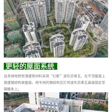
更轻的屋面系统
自贡绿地跨贸港建筑材料采用“幻影”波形沥青瓦，在平顶屋面上
搭建钢结构坡屋面，用专用的钢结构瓦钉将波形沥青瓦直接固定至
钢檩条上。