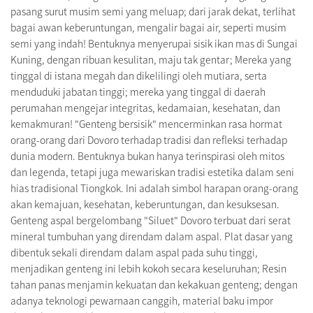
pasang surut musim semi yang meluap; dari jarak dekat, terlihat
bagai awan keberuntungan, mengalir bagai air, seperti musim
semi yang indah! Bentuknya menyerupai sisik ikan mas di Sungai
Kuning, dengan ribuan kesulitan, maju tak gentar; Mereka yang
tinggal di istana megah dan dikelilingi oleh mutiara, serta
menduduki jabatan tinggi; mereka yang tinggal di daerah
perumahan mengejar integritas, kedamaian, kesehatan, dan
kemakmuran! "Genteng bersisik" mencerminkan rasa hormat
orang-orang dari Dovoro terhadap tradisi dan refleksi terhadap
dunia modern. Bentuknya bukan hanya terinspirasi oleh mitos
dan legenda, tetapi juga mewariskan tradisi estetika dalam seni
hias tradisional Tiongkok. Ini adalah simbol harapan orang-orang
akan kemajuan, kesehatan, keberuntungan, dan kesuksesan.
Genteng aspal bergelombang "Siluet" Dovoro terbuat dari serat
mineral tumbuhan yang direndam dalam aspal. Plat dasar yang
dibentuk sekali direndam dalam aspal pada suhu tinggi,
menjadikan genteng ini lebih kokoh secara keseluruhan; Resin
tahan panas menjamin kekuatan dan kekakuan genteng; dengan
adanya teknologi pewarnaan canggih, material baku impor