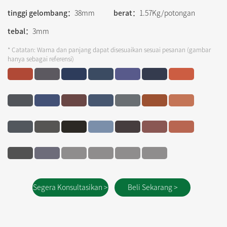
tinggi gelombang：
38mm
berat：
1.57Kg/potongan
tebal：
3mm
* Catatan: Warna dan panjang dapat disesuaikan sesuai pesanan (gambar
hanya sebagai referensi)
Segera Konsultasikan >
Beli Sekarang >